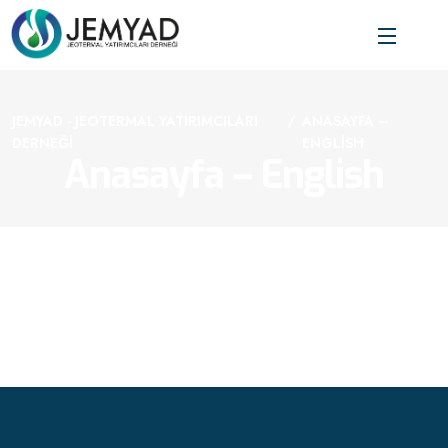
JEMYAD - JEOTERMAL YATIRIMCILARI
ANASAYFA –
DERNEĞI
ENGLISH
Anasayfa – English