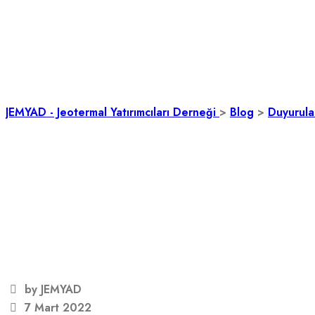
1. Olağan Genel Kur
JEMYAD - Jeotermal Yatırımcıları Derneği
>
Blog
>
Duyurula
by JEMYAD
7 Mart 2022