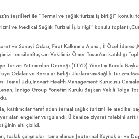
n teşrifleri ile “Termal ve sağlık turizm iş birliği” konulu t
zmi ve Medikal Sağlık Turizmi İş birliği” konulu toplantı,
Cum
caret ve Sanayi Odası, Fırat Kalkınma Ajansı, İl Özel İdaresi,
ğimizi temsilen
Başkan Vekilimiz Ömer Tosun’un katıldığı Topla
kiye Turizm Yatırımcıları Derneği (TTYD) Yönetim Kurulu Başk
e Odalar ve Borsalar Birliği Uluslararası
Sağlık Turizmi Me
si Temel Uzlu,
Inovart Health Management Kurucusu Cemalett
esen, İndigo Group Yönetim Kurulu Başkan Vekili Tolga Tosu
ndu.
da, katılımcılar tarafından termal sağlık turizmi ile medikal 
yer alan engeller vurgulandı. Ülkemize ziyaret talebini arttı
ğinin altı çizildi.
n, taslak çalışmaları tamamlanan Jeotermal Kaynaklar ve Do