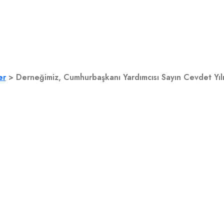
ile “Termal ve sağlık t
enledi
er
>
Derneğimiz, Cumhurbaşkanı Yardımcısı Sayın Cevdet Yılmaz’