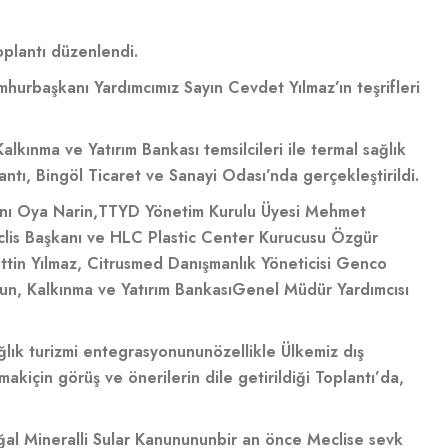
oplantı düzenlendi.
hurbaşkanı Yardımcımız Sayın Cevdet Yılmaz’ın teşrifleri
Kalkınma ve Yatırım Bankası temsilcileri ile termal sağlık
ntı, Bingöl Ticaret ve Sanayi Odası’nda gerçekleştirildi.
anı Oya Narin,
TTYD Yönetim Kurulu Üyesi Mehmet
clis Başkanı ve HLC Plastic Center Kurucusu Özgür
in Yılmaz, Citrusmed Danışmanlık Yöneticisi Genco
n, Kalkınma ve Yatırım Bankası
Genel Müdür Yardımcısı
sağlık turizmi entegrasyonunun
özellikle Ülkemiz dış
rmak
için görüş ve önerilerin dile getirildiği Toplantı’da,
ğal Mineralli Sular Kanununun
bir an önce Meclise sevk