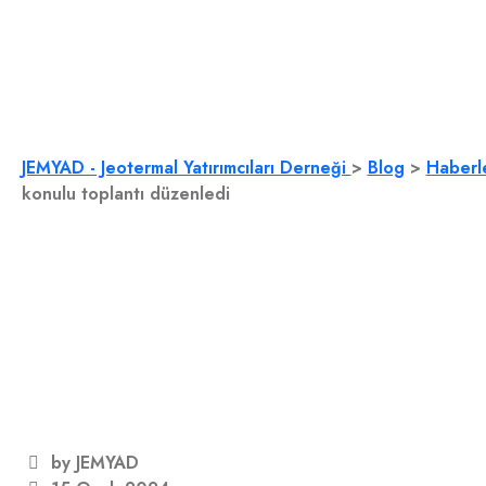
Yılmaz’ın teşrifleri 
konulu toplantı düz
JEMYAD - Jeotermal Yatırımcıları Derneği
>
Blog
>
Haberl
konulu toplantı düzenledi
by JEMYAD