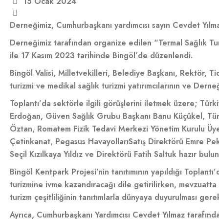
15 Ocak 2024
Derneğimiz, Cumhurbaşkanı yardımcısı sayın Cevdet Yılmaz’ı
Derneğimiz tarafından organize edilen “Termal Sağlık Turi
ile 17 Kasım 2023 tarihinde Bingöl’de düzenlendi.
Bingöl Valisi, Milletvekilleri, Belediye Başkanı, Rektör, Ti
turizmi ve medikal sağlık turizmi yatırımcılarının ve Derne
Toplantı’da sektörle ilgili görüşlerini iletmek üzere; Tür
Erdoğan, Güven Sağlık Grubu Başkanı Banu Küçükel, Türkiy
Öztan, Romatem Fizik Tedavi Merkezi Yönetim Kurulu Üye
Çetinkanat, Pegasus Havayolları
Satış Direktörü Emre Pek
Seçil Kızılkaya Yıldız ve Direktörü Fatih Saltuk hazır bulu
Bingöl Kentpark Projesi’nin tanıtımının yapıldığı Toplantı’
turizmine ivme kazandıracağı dile getirilirken, mevzuatta 
turizm çeşitliliğinin tanıtımlarla dünyaya duyurulması gerekti
Ayrıca, Cumhurbaşkanı Yardımcısı Cevdet Yılmaz tarafında